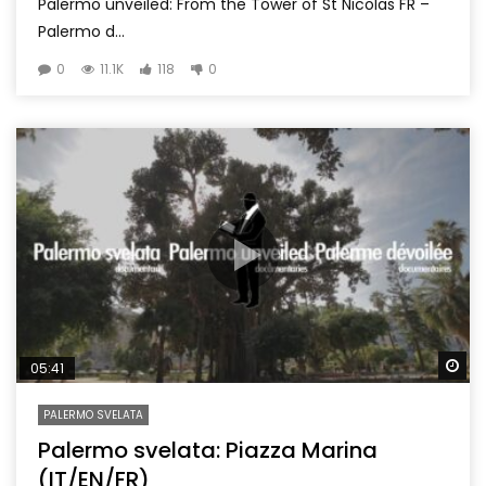
Palermo unveiled: From the Tower of St Nicolas FR –
Palermo d...
0
11.1K
118
0
Wa
05:41
PALERMO SVELATA
Palermo svelata: Piazza Marina
(IT/EN/FR)