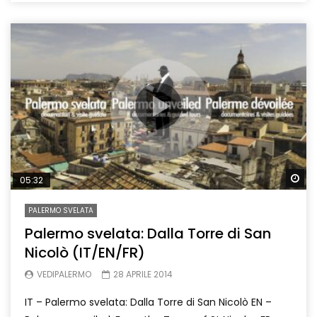
Wa
05:32
PALERMO SVELATA
Palermo svelata: Dalla Torre di San
Nicolò (IT/EN/FR)
VEDIPALERMO
28 APRILE 2014
IT – Palermo svelata: Dalla Torre di San Nicolò EN –