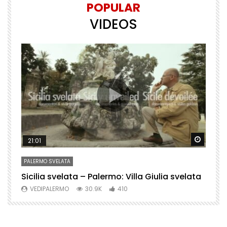
POPULAR
VIDEOS
Watch Later
Watch 
21:01
PALERMO SVELATA
P
Sicilia svelata – Palermo: Villa Giulia svelata
P
VEDIPALERMO
30.9K
410