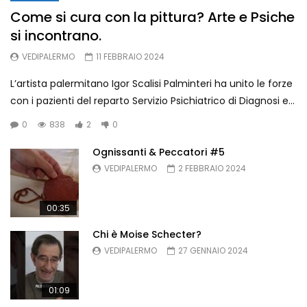
Come si cura con la pittura? Arte e Psiche
si incontrano.
Ognissanti & Peccatori di Laura
Pitingaro – Archivio Storico di
VEDIPALERMO
11 FEBBRAIO 2024
Palermo
VEDIPALERMO
0.9K
3
L’artista palermitano Igor Scalisi Palminteri ha unito le forze
con i pazienti del reparto Servizio Psichiatrico di Diagnosi e...
Chi è Moise Schecter?
VEDIPALERMO
644
1
0
838
2
0
Ognissanti & Peccatori #5
VEDIPALERMO
2 FEBBRAIO 2024
Ognissanti & Peccatori #5
VEDIPALERMO
737
4
00:35
Chi è Moise Schecter?
VEDIPALERMO
27 GENNAIO 2024
01:09