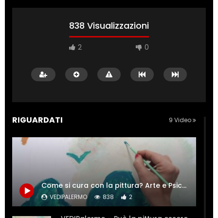
838 Visualizzazioni
2
0
RIGUARDATI
9 Video
Come si cura con la pittura? Arte e Psiche si incontrano.
VEDIPALERMO
838
2