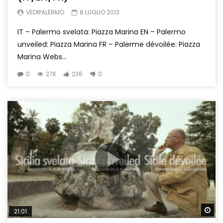
VEDIPALERMO
8 LUGLIO 2013
IT – Palermo svelata: Piazza Marina EN – Palermo
unveiled: Piazza Marina FR – Palerme dévoilée: Piazza
Marina Webs...
0
27K
236
0
Wa
21:01