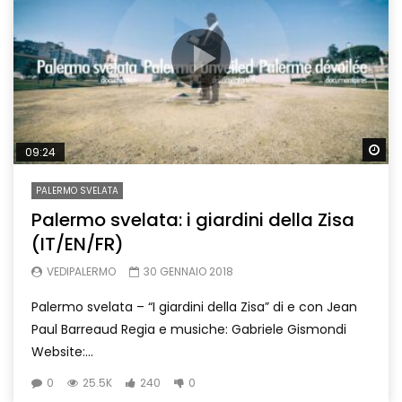
Wa
09:24
PALERMO SVELATA
Palermo svelata: i giardini della Zisa
(IT/EN/FR)
VEDIPALERMO
30 GENNAIO 2018
Palermo svelata – “I giardini della Zisa” di e con Jean
Paul Barreaud Regia e musiche: Gabriele Gismondi
Website:...
0
25.5K
240
0