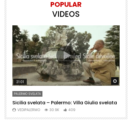
POPULAR
VIDEOS
Watch Later
Watch 
21:01
PALERMO SVELATA
P
Sicilia svelata – Palermo: Villa Giulia svelata
P
VEDIPALERMO
30.9K
409