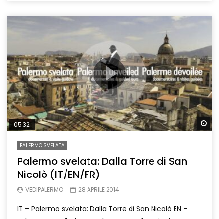
Wa
05:32
PALERMO SVELATA
Palermo svelata: Dalla Torre di San
Nicolò (IT/EN/FR)
VEDIPALERMO
28 APRILE 2014
IT – Palermo svelata: Dalla Torre di San Nicolò EN –