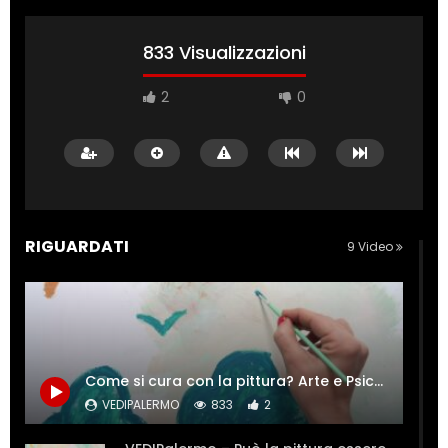
833 Visualizzazioni
2
0
RIGUARDATI
9 Video
Come si cura con la pittura? Arte e Psiche si incontrano.
VEDIPALERMO
833
2