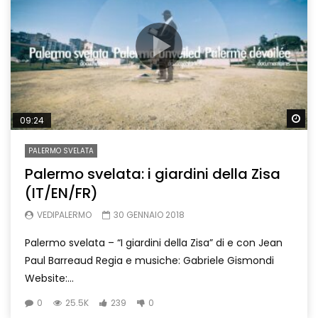
Wa
09:24
PALERMO SVELATA
Palermo svelata: i giardini della Zisa
(IT/EN/FR)
VEDIPALERMO
30 GENNAIO 2018
Palermo svelata – “I giardini della Zisa” di e con Jean
Paul Barreaud Regia e musiche: Gabriele Gismondi
Website:...
0
25.5K
239
0