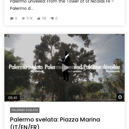
Palermo unveiled: From the Tower of St Nicolas FR –
Palermo d...
0
11.1K
118
0
Wa
05:41
PALERMO SVELATA
Palermo svelata: Piazza Marina
(IT/EN/FR)