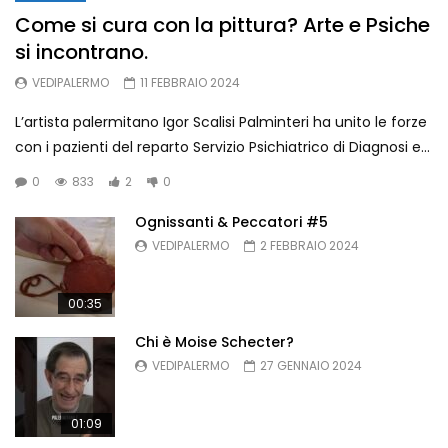
Come si cura con la pittura? Arte e Psiche
si incontrano.
Ognissanti & Peccatori di Laura
Pitingaro – Archivio Storico di
VEDIPALERMO
11 FEBBRAIO 2024
Palermo
VEDIPALERMO
894
3
L’artista palermitano Igor Scalisi Palminteri ha unito le forze
con i pazienti del reparto Servizio Psichiatrico di Diagnosi e...
Chi è Moise Schecter?
VEDIPALERMO
637
1
0
833
2
0
Ognissanti & Peccatori #5
VEDIPALERMO
2 FEBBRAIO 2024
Ognissanti & Peccatori #5
VEDIPALERMO
734
4
00:35
Chi è Moise Schecter?
VEDIPALERMO
27 GENNAIO 2024
01:09