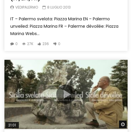
VEDIPALERMO
8 LUGLIO 2013
IT – Palermo svelata: Piazza Marina EN – Palermo
unveiled: Piazza Marina FR – Palerme dévoilée: Piazza
Marina Webs...
0
27K
236
0
Wa
21:01