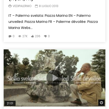
VEDIPALERMO
8 LUGLIO 2013
IT – Palermo svelata: Piazza Marina EN – Palermo
unveiled: Piazza Marina FR – Palerme dévoilée: Piazza
Marina Webs...
0
27K
236
0
Wa
21:01