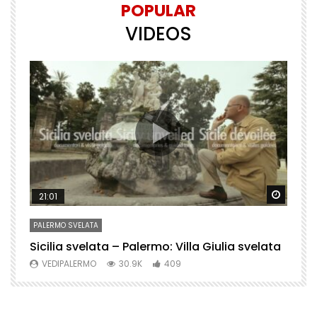
POPULAR
VIDEOS
Watch Later
Watch 
21:01
PALERMO SVELATA
P
Sicilia svelata – Palermo: Villa Giulia svelata
P
VEDIPALERMO
30.9K
409