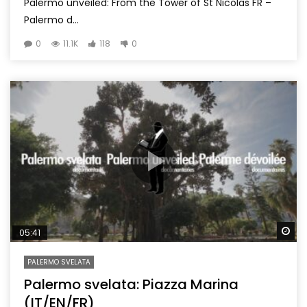
Palermo unveiled: From the Tower of St Nicolas FR –
Palermo d...
0
11.1K
118
0
Wa
05:41
PALERMO SVELATA
Palermo svelata: Piazza Marina
(IT/EN/FR)