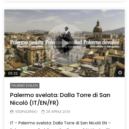
Wa
05:32
PALERMO SVELATA
Palermo svelata: Dalla Torre di San
Nicolò (IT/EN/FR)
VEDIPALERMO
28 APRILE 2014
IT – Palermo svelata: Dalla Torre di San Nicolò EN –