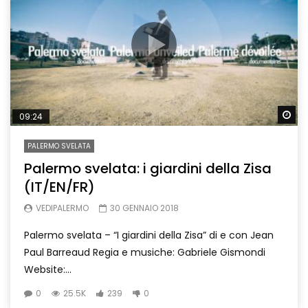
Wa
09:24
PALERMO SVELATA
Palermo svelata: i giardini della Zisa
(IT/EN/FR)
VEDIPALERMO
30 GENNAIO 2018
Palermo svelata – “I giardini della Zisa” di e con Jean
Paul Barreaud Regia e musiche: Gabriele Gismondi
Website:...
0
25.5K
239
0