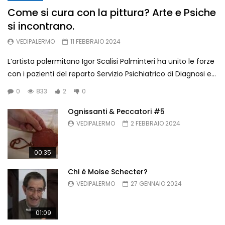
Come si cura con la pittura? Arte e Psiche
si incontrano.
Ognissanti & Peccatori di Laura
Pitingaro – Archivio Storico di
VEDIPALERMO
11 FEBBRAIO 2024
Palermo
VEDIPALERMO
894
3
L’artista palermitano Igor Scalisi Palminteri ha unito le forze
con i pazienti del reparto Servizio Psichiatrico di Diagnosi e...
Chi è Moise Schecter?
VEDIPALERMO
637
1
0
833
2
0
Ognissanti & Peccatori #5
VEDIPALERMO
2 FEBBRAIO 2024
Ognissanti & Peccatori #5
VEDIPALERMO
734
4
00:35
Chi è Moise Schecter?
VEDIPALERMO
27 GENNAIO 2024
01:09