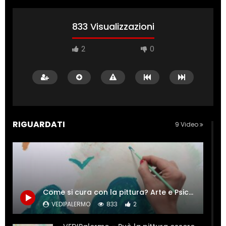
833 Visualizzazioni
2
0
RIGUARDATI
9 Video
Come si cura con la pittura? Arte e Psiche si incontrano.
VEDIPALERMO
833
2