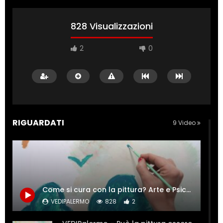
828 Visualizzazioni
2
0
RIGUARDATI
9 Video
Come si cura con la pittura? Arte e Psiche si incontrano.
VEDIPALERMO
828
2