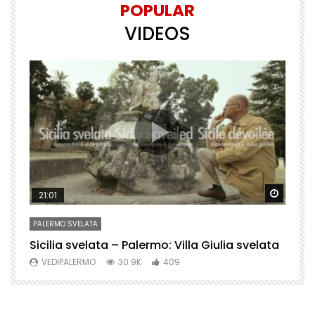
POPULAR
VIDEOS
Watch Later
Watch 
21:01
PALERMO SVELATA
P
Sicilia svelata – Palermo: Villa Giulia svelata
P
VEDIPALERMO
30.9K
409