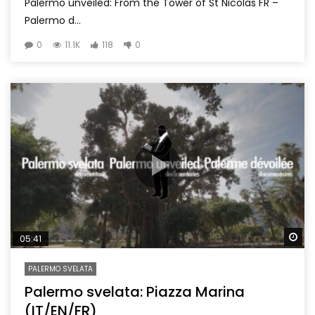
Palermo unveiled: From the Tower of St Nicolas FR –
Palermo d...
0
11.1K
118
0
Wa
05:41
PALERMO SVELATA
Palermo svelata: Piazza Marina
(IT/EN/FR)