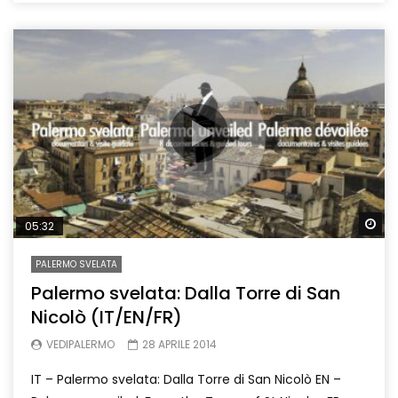
Wa
05:32
PALERMO SVELATA
Palermo svelata: Dalla Torre di San
Nicolò (IT/EN/FR)
VEDIPALERMO
28 APRILE 2014
IT – Palermo svelata: Dalla Torre di San Nicolò EN –