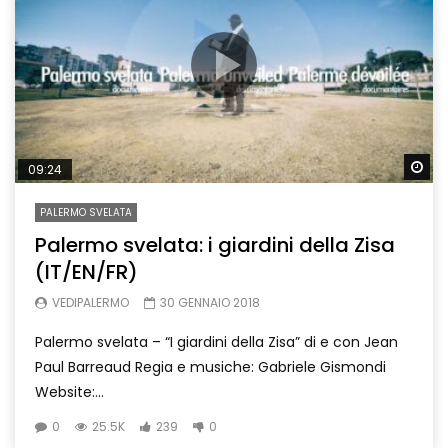
Wa
09:24
PALERMO SVELATA
Palermo svelata: i giardini della Zisa
(IT/EN/FR)
VEDIPALERMO
30 GENNAIO 2018
Palermo svelata – “I giardini della Zisa” di e con Jean
Paul Barreaud Regia e musiche: Gabriele Gismondi
Website:...
0
25.5K
239
0