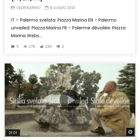
VEDIPALERMO
8 LUGLIO 2013
IT – Palermo svelata: Piazza Marina EN – Palermo
unveiled: Piazza Marina FR – Palerme dévoilée: Piazza
Marina Webs...
0
27K
236
0
Wa
21:01