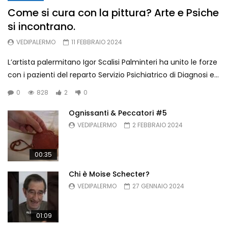
Come si cura con la pittura? Arte e Psiche
si incontrano.
Ognissanti & Peccatori di Laura
Pitingaro – Archivio Storico di
VEDIPALERMO
11 FEBBRAIO 2024
Palermo
VEDIPALERMO
888
3
L’artista palermitano Igor Scalisi Palminteri ha unito le forze
con i pazienti del reparto Servizio Psichiatrico di Diagnosi e...
Chi è Moise Schecter?
VEDIPALERMO
635
1
0
828
2
0
Ognissanti & Peccatori #5
VEDIPALERMO
2 FEBBRAIO 2024
Ognissanti & Peccatori #5
VEDIPALERMO
731
4
00:35
Chi è Moise Schecter?
VEDIPALERMO
27 GENNAIO 2024
01:09