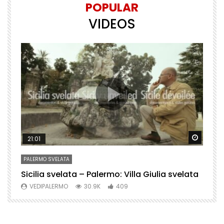
POPULAR
VIDEOS
Watch Later
Watch 
21:01
PALERMO SVELATA
P
Sicilia svelata – Palermo: Villa Giulia svelata
P
VEDIPALERMO
30.9K
409