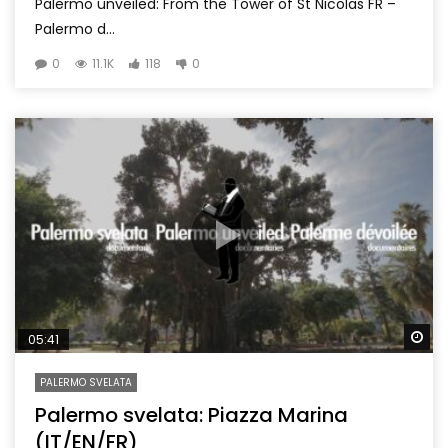
Palermo unveiled: From the Tower of St Nicolas FR –
Palermo d...
0
11.1K
118
0
Wa
05:41
PALERMO SVELATA
Palermo svelata: Piazza Marina
(IT/EN/FR)