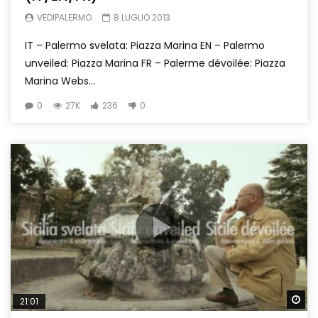
VEDIPALERMO
8 LUGLIO 2013
IT – Palermo svelata: Piazza Marina EN – Palermo
unveiled: Piazza Marina FR – Palerme dévoilée: Piazza
Marina Webs...
0
27K
236
0
Wa
21:01