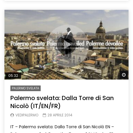
Wa
05:32
PALERMO SVELATA
Palermo svelata: Dalla Torre di San
Nicolò (IT/EN/FR)
VEDIPALERMO
28 APRILE 2014
IT – Palermo svelata: Dalla Torre di San Nicolò EN –