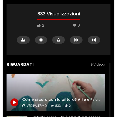
833 Visualizzazioni
2
0
RIGUARDATI
9 Video
Come si cura con la pittura? Arte e Psiche si incontrano.
VEDIPALERMO
833
2