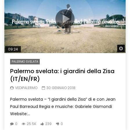
Wa
09:24
PALERMO SVELATA
Palermo svelata: i giardini della Zisa
(IT/EN/FR)
VEDIPALERMO
30 GENNAIO 2018
Palermo svelata – “I giardini della Zisa” di e con Jean
Paul Barreaud Regia e musiche: Gabriele Gismondi
Website:...
0
25.5K
239
0