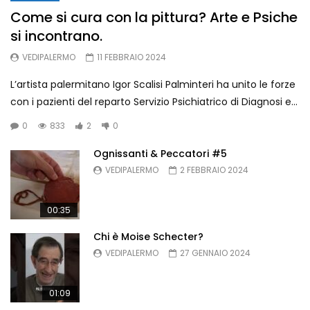
Come si cura con la pittura? Arte e Psiche
si incontrano.
Ognissanti & Peccatori di Laura
Pitingaro – Archivio Storico di
VEDIPALERMO
11 FEBBRAIO 2024
Palermo
VEDIPALERMO
895
3
L’artista palermitano Igor Scalisi Palminteri ha unito le forze
con i pazienti del reparto Servizio Psichiatrico di Diagnosi e...
Chi è Moise Schecter?
VEDIPALERMO
638
1
0
833
2
0
Ognissanti & Peccatori #5
VEDIPALERMO
2 FEBBRAIO 2024
Ognissanti & Peccatori #5
VEDIPALERMO
734
4
00:35
Chi è Moise Schecter?
VEDIPALERMO
27 GENNAIO 2024
01:09