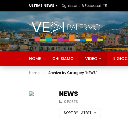
ULTIME NEWS
Ognissanti & Peccatori #5
HOME
CHI SIAMO
VIDEO
IL GIO
Home
Archive by Category "NEWS"
NEWS
0 POSTS
SORT BY:
LATEST