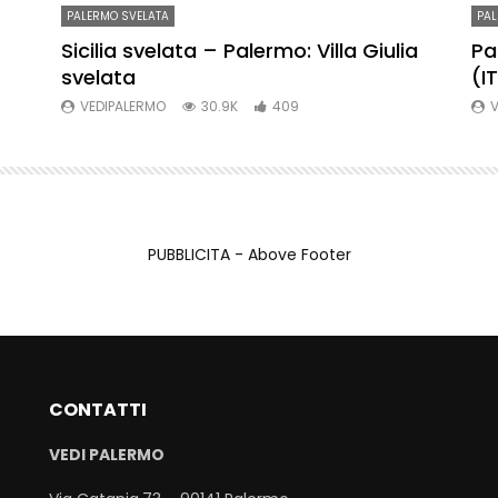
PALERMO SVELATA
PAL
re
Sicilia svelata – Palermo: Villa Giulia
Pa
svelata
(I
VEDIPALERMO
30.9K
409
V
PUBBLICITA - Above Footer
CONTATTI
VEDI PALERMO