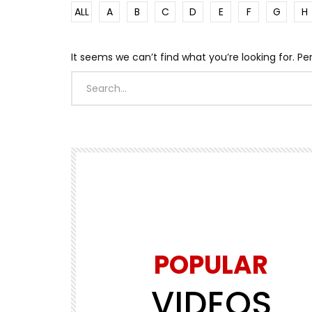
ALL
A
B
C
D
E
F
G
H
It seems we can’t find what you’re looking for. P
POPULAR
VIDEOS
Watch Later
01:45