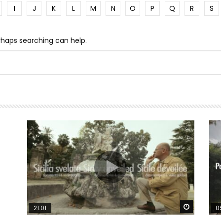
I
J
K
L
M
N
O
P
Q
R
S
erhaps searching can help.
Watch Later
Watch La
21:01
0