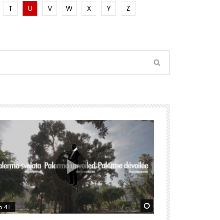
T
U
V
W
X
Y
Z
ter
Watch Later
5:41
09:24