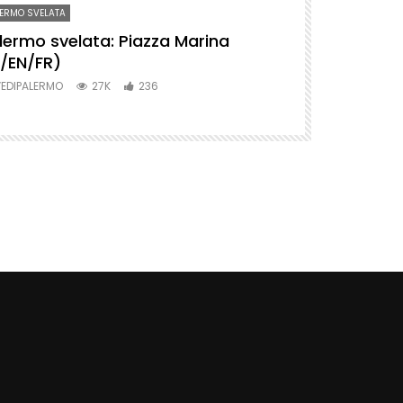
ERMO SVELATA
PALERMO SVELATA
lermo svelata: Piazza Marina
Palermo svel
T/EN/FR)
(IT/EN/FR)
EDIPALERMO
27K
236
VEDIPALERMO