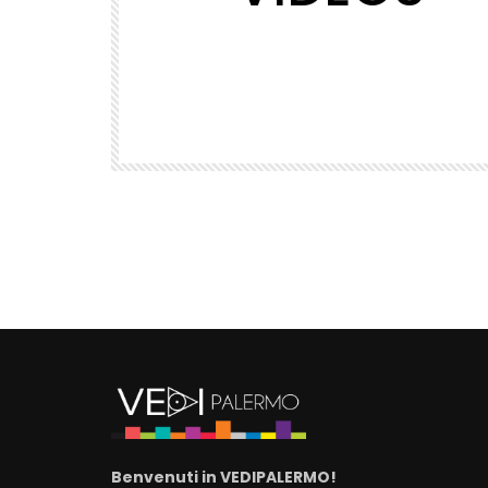
RIGUARDATI
5
VEDIPalermo – Può la pittura esse
strumento di cura?
VEDIPALERMO
715
2
Benvenuti in VEDIPALERMO!