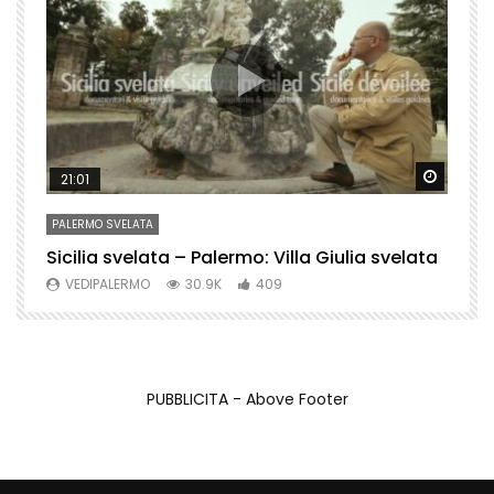
Watch Later
Watch 
21:01
PALERMO SVELATA
P
Sicilia svelata – Palermo: Villa Giulia svelata
P
VEDIPALERMO
30.9K
409
PUBBLICITA - Above Footer