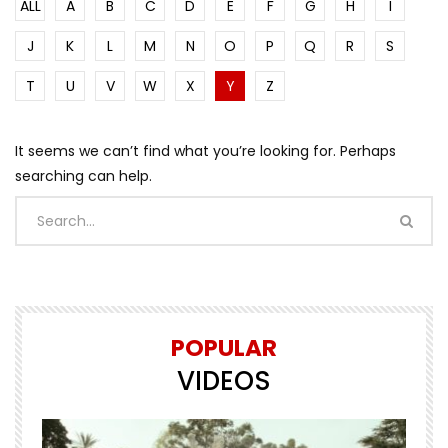
ALL
A
B
C
D
E
F
G
H
I
J
K
L
M
N
O
P
Q
R
S
T
U
V
W
X
Y
Z
It seems we can’t find what you’re looking for. Perhaps
searching can help.
POPULAR
VIDEOS