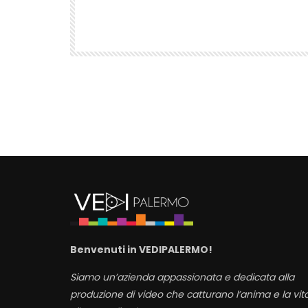
VEDIPALERMO
724
2
Benvenuti in VEDIPALERMO!
Siamo un’azienda appassionata e dedicata alla
produzione di video che catturano l’anima e la vit