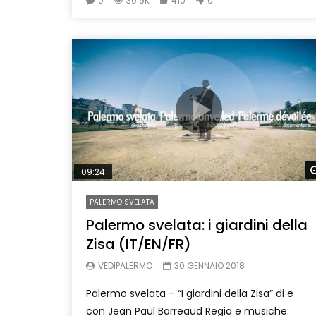
0
30.9K
410
0
09:24
PALERMO SVELATA
Palermo svelata: i giardini della
Zisa (IT/EN/FR)
VEDIPALERMO
30 GENNAIO 2018
Palermo svelata – “I giardini della Zisa” di e
con Jean Paul Barreaud Regia e musiche: