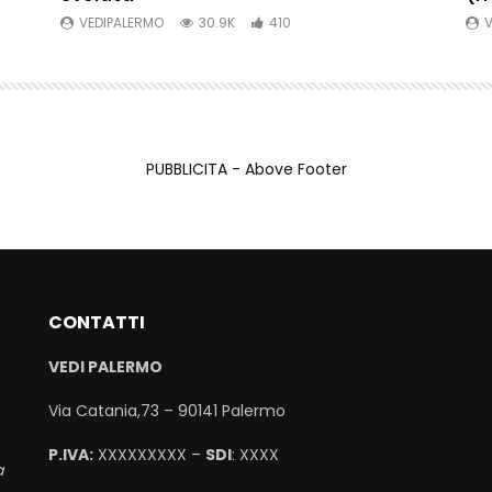
VEDIPALERMO
30.9K
410
V
PUBBLICITA - Above Footer
CONTATTI
VEDI PALERMO
Via Catania,73 – 90141 Palermo
P.IVA:
XXXXXXXXX –
SDI
: XXXX
a