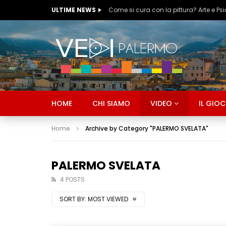
ULTIME NEWS
Ognissanti & Peccatori #5
HOME
CHI SIAMO
VIDEO
IL GIO
Home
Archive by Category "PALERMO SVELATA"
PALERMO SVELATA
4 POSTS
SORT BY:
MOST VIEWED