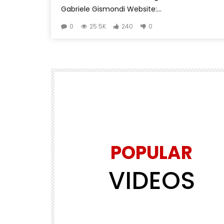
Gabriele Gismondi Website:...
0
25.5K
240
0
POPULAR
VIDEOS
Watch Later
01:45
RIGUARDATI
5
VEDIPalermo – Può la pittura esse
strumento di cura?