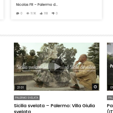
Nicolas FR – Palermo d...
0
11.1K
118
0
Watch Later
Watch La
21:01
0
PALERMO SVELATA
PAL
re
Sicilia svelata – Palermo: Villa Giulia
Pa
svelata
(I