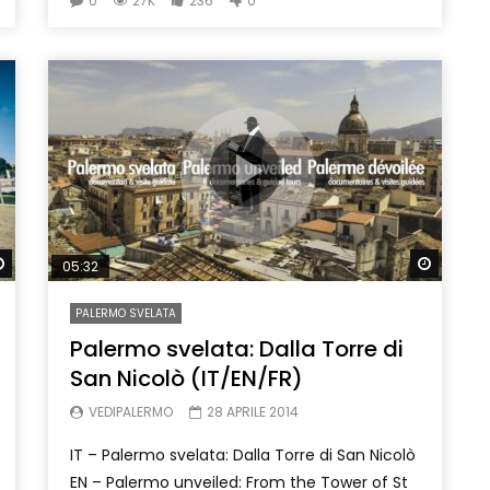
0
27K
236
0
Watch Later
Watch 
05:32
PALERMO SVELATA
Palermo svelata: Dalla Torre di
San Nicolò (IT/EN/FR)
VEDIPALERMO
28 APRILE 2014
IT – Palermo svelata: Dalla Torre di San Nicolò
EN – Palermo unveiled: From the Tower of St