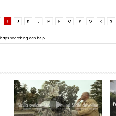
I
J
K
L
M
N
O
P
Q
R
S
erhaps searching can help.