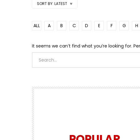
SORT BY:
LATEST
ALL
A
B
C
D
E
F
G
H
It seems we can’t find what you’re looking for. P
POPULAR