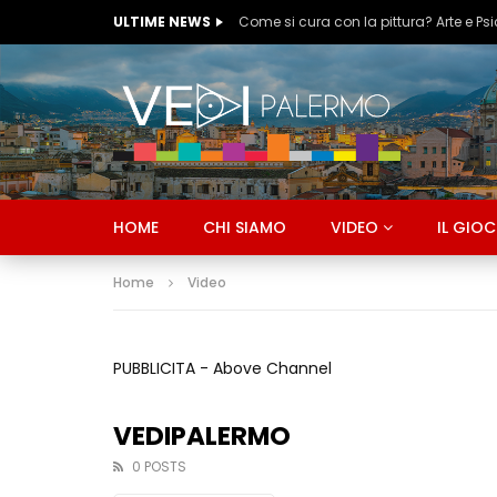
ULTIME NEWS
Ognissanti & Peccatori #5
HOME
CHI SIAMO
VIDEO
IL GIO
Home
Video
PUBBLICITA - Above Channel
VEDIPALERMO
0 POSTS