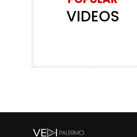
VIDEOS
Watch Later
01:45
RIGUARDATI
5
VEDIPalermo – Può la pittura esse
strumento di cura?
VEDIPALERMO
718
2