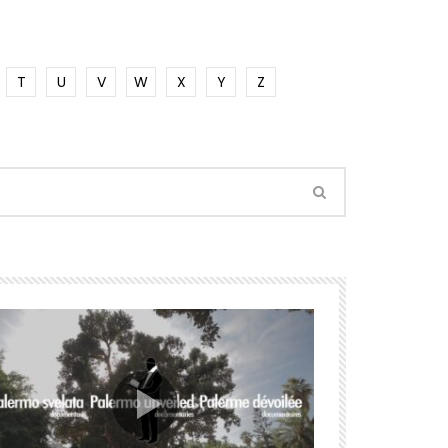
T
U
V
W
X
Y
Z