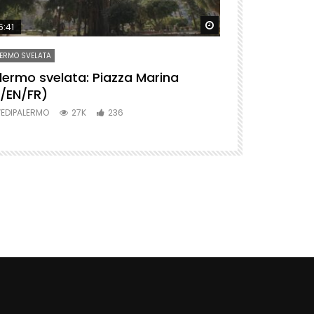
ter
Watch Later
5:41
09:24
ERMO SVELATA
PALERMO SVELATA
lermo svelata: Piazza Marina
Palermo svel
T/EN/FR)
(IT/EN/FR)
EDIPALERMO
27K
236
VEDIPALERMO