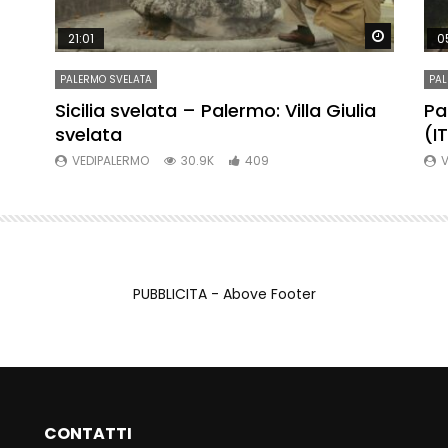
Watch Later
Watch La
21:01
0
PALERMO SVELATA
PAL
re
Sicilia svelata – Palermo: Villa Giulia
Pa
svelata
(I
VEDIPALERMO
30.9K
409
V
PUBBLICITA - Above Footer
CONTATTI