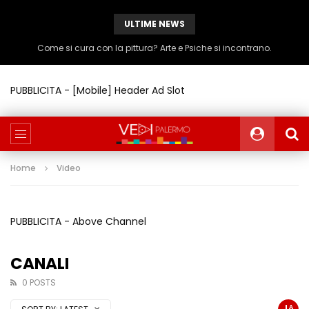
ULTIME NEWS
Come si cura con la pittura? Arte e Psiche si incontrano.
PUBBLICITA - [Mobile] Header Ad Slot
Home
Video
PUBBLICITA - Above Channel
CANALI
0 POSTS