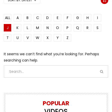
SORT BY:
LATEST
ALL
A
B
C
D
E
F
G
H
I
J
K
L
M
N
O
P
Q
R
S
T
U
V
W
X
Y
Z
It seems we can’t find what you’re looking for. Perhaps
searching can help.
POPULAR
VIDEOS