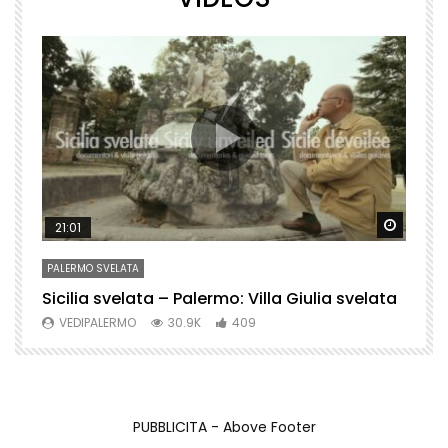
Watch Later
Watch 
21:01
PALERMO SVELATA
P
Sicilia svelata – Palermo: Villa Giulia svelata
P
VEDIPALERMO
30.9K
409
PUBBLICITA - Above Footer