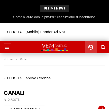
ULTIME NEWS
Come si cura con la pittura? Arte e Psiche si incontrano.
PUBBLICITA - [Mobile] Header Ad Slot
Home
Video
PUBBLICITA - Above Channel
CANALI
0 POSTS