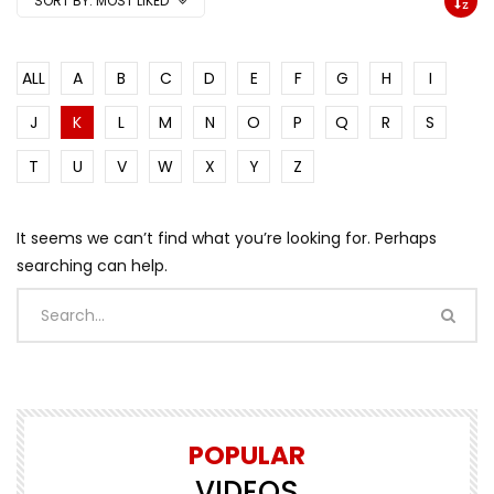
SORT BY:
MOST LIKED
ALL
A
B
C
D
E
F
G
H
I
J
K
L
M
N
O
P
Q
R
S
T
U
V
W
X
Y
Z
It seems we can’t find what you’re looking for. Perhaps
searching can help.
POPULAR
VIDEOS