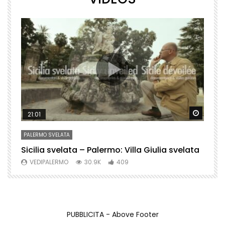
Watch Later
Watch 
21:01
PALERMO SVELATA
P
Sicilia svelata – Palermo: Villa Giulia svelata
P
VEDIPALERMO
30.9K
409
PUBBLICITA - Above Footer