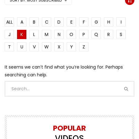
SORT BY:
MOST SUBSCRIBED
ALL
A
B
C
D
E
F
G
H
I
J
K
L
M
N
O
P
Q
R
S
T
U
V
W
X
Y
Z
It seems we can’t find what you’re looking for. Perhaps
searching can help.
POPULAR
VIDEOS