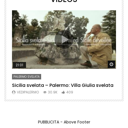
Watch Later
Watch 
21:01
PALERMO SVELATA
P
Sicilia svelata – Palermo: Villa Giulia svelata
P
VEDIPALERMO
30.9K
409
PUBBLICITA - Above Footer