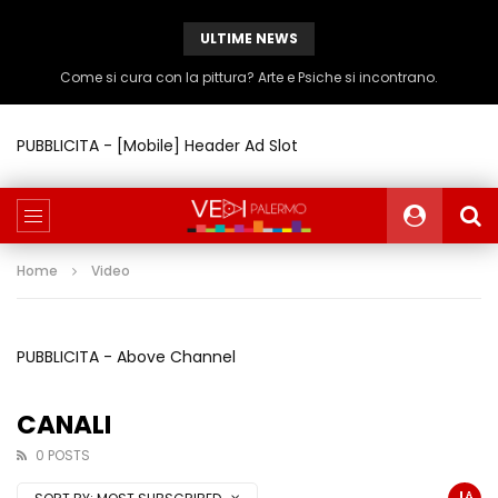
ULTIME NEWS
Come si cura con la pittura? Arte e Psiche si incontrano.
PUBBLICITA - [Mobile] Header Ad Slot
Home
Video
PUBBLICITA - Above Channel
CANALI
0 POSTS