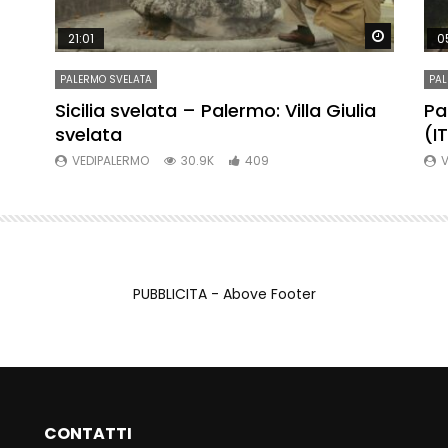
Watch Later
Watch La
21:01
0
PALERMO SVELATA
PAL
re
Sicilia svelata – Palermo: Villa Giulia
Pa
svelata
(I
VEDIPALERMO
30.9K
409
V
PUBBLICITA - Above Footer
CONTATTI