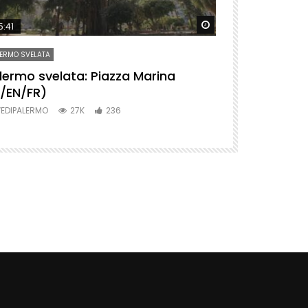
ter
Watch Later
5:41
09:24
ERMO SVELATA
PALERMO SVELATA
lermo svelata: Piazza Marina
Palermo svel
T/EN/FR)
(IT/EN/FR)
EDIPALERMO
27K
236
VEDIPALERMO