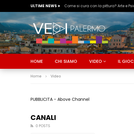
ULTIME NEWS
Ognissanti & Peccatori #5
HOME
CHI SIAMO
VIDEO
IL GIO
Home
Video
PUBBLICITA - Above Channel
CANALI
0 POSTS