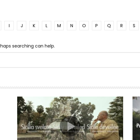
I
J
K
L
M
N
O
P
Q
R
S
erhaps searching can help.