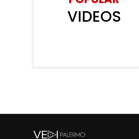
VIDEOS
Watch Later
01:45
RIGUARDATI
5
VEDIPalermo – Può la pittura esse
strumento di cura?
VEDIPALERMO
719
2