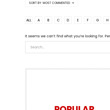
SORT BY:
MOST COMMENTED
ALL
A
B
C
D
E
F
G
H
It seems we can’t find what you’re looking for. P
POPULAR