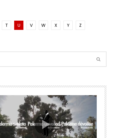
T
U
V
W
X
Y
Z