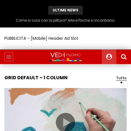
ULTIME NEWS
Come si cura con la pittura? Arte e Psiche si incontrano.
PUBBLICITA - [Mobile] Header Ad Slot
GRID DEFAULT – 1 COLUMN
Tutto