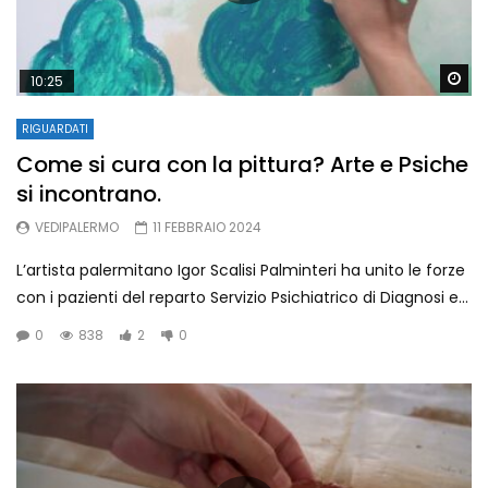
Wa
10:25
RIGUARDATI
Come si cura con la pittura? Arte e Psiche
si incontrano.
VEDIPALERMO
11 FEBBRAIO 2024
L’artista palermitano Igor Scalisi Palminteri ha unito le forze
con i pazienti del reparto Servizio Psichiatrico di Diagnosi e...
0
838
2
0