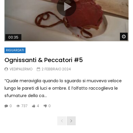
Wa
00:35
RIGUARDATI
Ognissanti & Peccatori #5
VEDIPALERMO
2 FEBBRAIO 2024
“Quale meraviglia quando lo sguardo si muoveva veloce
lungo le pareti di luci e ombre. E l’olfatto raccoglieva le
sfumature della ca...
0
737
4
0