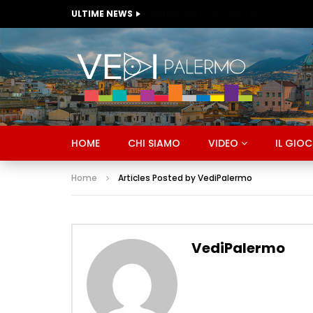
ULTIME NEWS
Ognissanti & Peccatori #5
HOME
CHI SIAMO
VIDEO
IL GIO
Home
Articles Posted by VediPalermo
VediPalermo