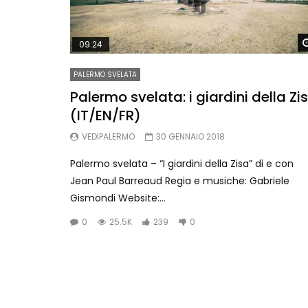
09:24
PALERMO SVELATA
Palermo svelata: i giardini della Zi
(IT/EN/FR)
VEDIPALERMO
30 GENNAIO 2018
Palermo svelata – “I giardini della Zisa” di e con
Jean Paul Barreaud Regia e musiche: Gabriele
Gismondi Website:...
0
25.5K
239
0