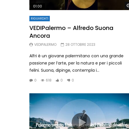
01:00
RIGUARDATI
VEDIPalermo – Alfredo Suona
Ancora
VEDIPALERMO
28 OTTOBRE 2023
Alfri è un giovane palermitano con una grande
passione per l’arte, per la natura e per i piccoli
felini. Suona, dipinge, contempla i...
0
618
0
0