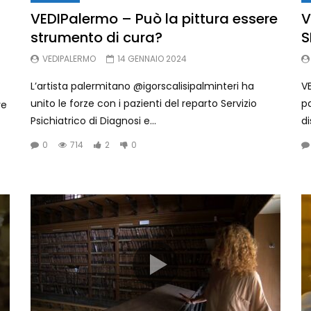
VEDIPalermo – Può la pittura essere
V
strumento di cura?
S
VEDIPALERMO
14 GENNAIO 2024
L’artista palermitano @igorscalisipalminteri ha
VE
unito le forze con i pazienti del reparto Servizio
p
re
Psichiatrico di Diagnosi e...
di
0
714
2
0