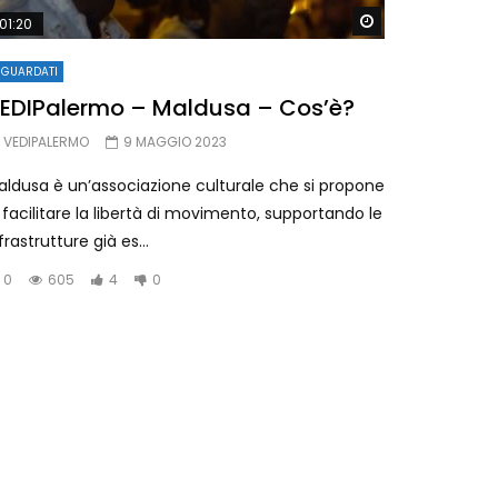
Later
Watch Later
01:20
IGUARDATI
EDIPalermo – Maldusa – Cos’è?
VEDIPALERMO
9 MAGGIO 2023
aldusa è un’associazione culturale che si propone
 facilitare la libertà di movimento, supportando le
frastrutture già es...
0
605
4
0