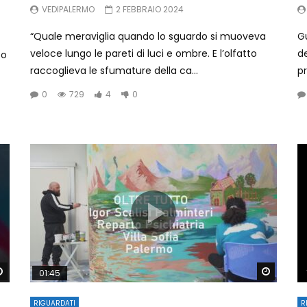
VEDIPALERMO
2 FEBBRAIO 2024
“Quale meraviglia quando lo sguardo si muoveva
Gu
veloce lungo le pareti di luci e ombre. E l’olfatto
d
to
raccoglieva le sfumature della ca...
pr
0
729
4
0
Watch Later
Watch 
01:45
RIGUARDATI
R