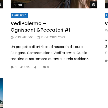
Watch Later
Watch 
00:38
RIGUARDATI
R
VediPalermo –
V
Ognissanti&Peccatori #1
VEDIPALERMO
14 OTTOBRE 2023
M
di
Un progetto di art-based research di Laura
in
Pitingaro. Co-produzione VediPalermo. Quella
mattina di settembre durante la mia residenz...
0
595
0
0