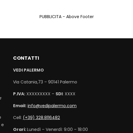
PUBBLICITA - Above Footer
CONTATTI
VEDI PALERMO
Via Catania,73 – 90141 Palermo
P.IVA:
XXXXXXXXX –
SDI
: XXXX
a
Email:
info@vedipalermo.com
e
Cell:
(+39) 328.8116482
 e
Orari:
Lunedì – Venerdì: 9:00 – 18:00