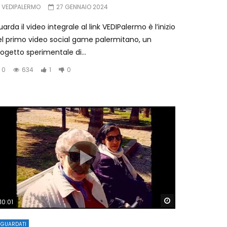
VEDIPALERMO
27 GENNAIO 2024
arda il video integrale al link VEDIPalermo è l’inizio
el primo video social game palermitano, un
ogetto sperimentale di...
0
634
1
0
Later
Watch Later
10:01
IGUARDATI