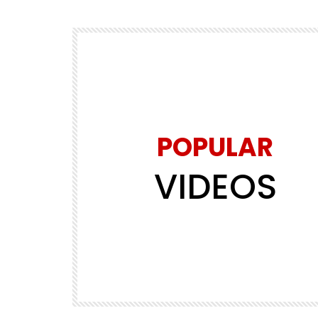
POPULAR
VIDEOS
Watch Later
01:45
RIGUARDATI
5
VEDIPalermo – Può la pittura esse
strumento di cura?
VEDIPALERMO
714
2