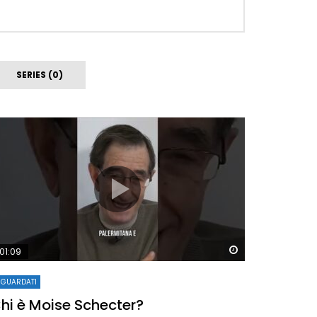
SERIES (0)
Later
Watch Later
01:09
IGUARDATI
hi è Moise Schecter?