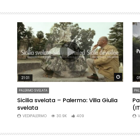
Watch Later
Watch La
21:01
0
PALERMO SVELATA
PAL
re
Sicilia svelata – Palermo: Villa Giulia
Pa
svelata
(I
VEDIPALERMO
30.9K
409
V