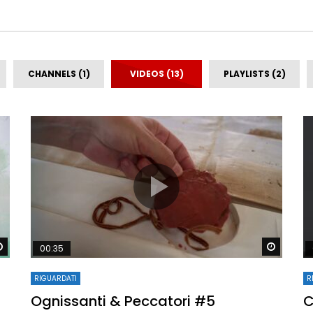
CHANNELS (1)
VIDEOS (13)
PLAYLISTS (2)
Watch Later
Watch 
00:35
RIGUARDATI
R
Ognissanti & Peccatori #5
C